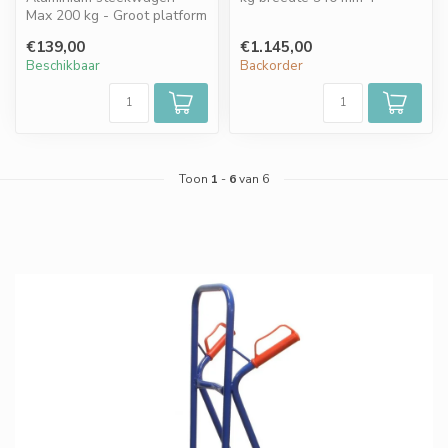
Max 200 kg - Groot platform
wielaandrijving. Ideaal voor
- ANTI-LEK banden
verv...
€139,00
€1.145,00
Beschikbaar
Backorder
Toon
1
-
6
van 6