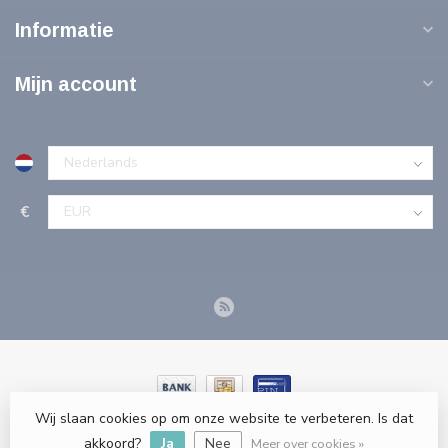
Informatie
Mijn account
€
Wij slaan cookies op om onze website te verbeteren. Is dat
© Copyright 2026 Tools-n-More Gereedschappen - Powered by
webshop-service.nl
akkoord?
Ja
Nee
Meer over cookies »