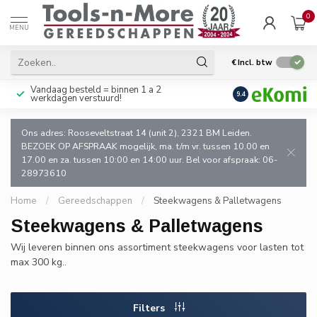
0
MENU
€
Incl. btw
Vandaag besteld = binnen 1 a 2
Uitsluitend goede k
9.4
werkdagen verstuurd!
en de vakman!
Ons adres: Rooseveltstraat 14 (unit 2), 2321 BM Leiden.
BEZOEK OP AFSPRAAK mogelijk, ma. t/m vr. tussen 10.00 en
17.00 en za. tussen 10:00 en 14:00 uur. Bel voor afspraak: 06-
28973610
Home
/
Gereedschappen
/
Steekwagens & Palletwagens
Steekwagens & Palletwagens
Wij leveren binnen ons assortiment steekwagens voor lasten tot
max 300 kg..
Filters